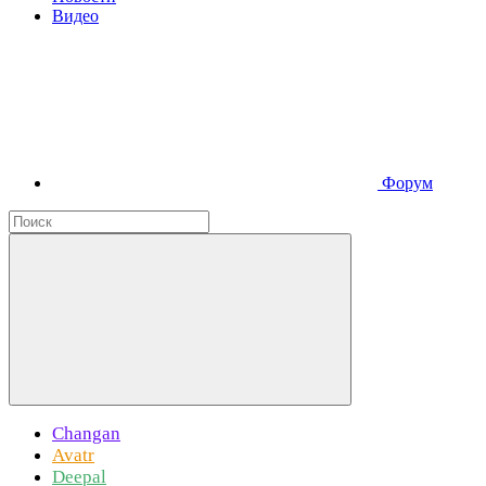
Видео
Форум
Changan
Avatr
Deepal