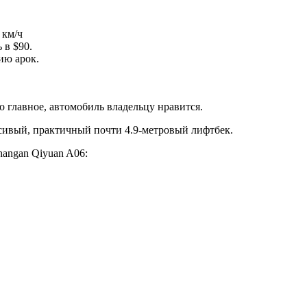
 км/ч
 в $90.
ию арок.
то главное, автомобиль владельцу нравится.
асивый, практичный почти 4.9-метровый лифтбек.
hangan Qiyuan A06: