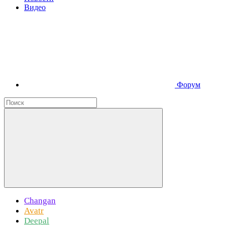
Видео
Форум
Changan
Avatr
Deepal